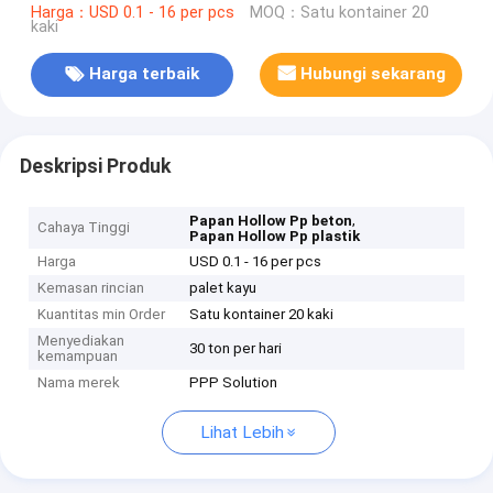
Harga：USD 0.1 - 16 per pcs
MOQ：Satu kontainer 20
kaki
Harga terbaik
Hubungi sekarang
Deskripsi Produk
,
Papan Hollow Pp beton
Cahaya Tinggi
Papan Hollow Pp plastik
Harga
USD 0.1 - 16 per pcs
Kemasan rincian
palet kayu
Kuantitas min Order
Satu kontainer 20 kaki
Menyediakan
30 ton per hari
kemampuan
Nama merek
PPP Solution
Lihat Lebih