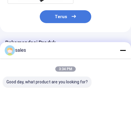
Terus
Rekomendasi Produk
sales
3:34 PM
Good day, what product are you looking for?
Papan Putih Corona
Papan Inti Berongga
10mm PP Pap
Coroplast
PP 3mm
Berongga
Pencetakan 4x8 PP
Berongga
Harga terbaik
Harga terbaik
Harga terb