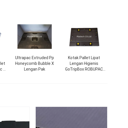
Ultrapac Extruded Pp
Kotak Pallet Lipat
let
Honeycomb Bubble X
Lengan Higienis
ic W
Lengan Pak
GoTripBox ROBUPAC
Wadah yang Dapat
Dilipat