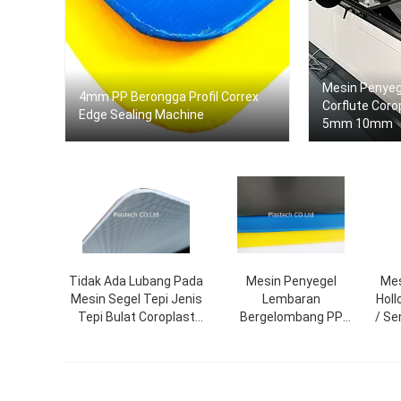
Mesin Penyeg
4mm PP Berongga Profil Correx
Corflute Co
Edge Sealing Machine
5mm 10mm
Tidak Ada Lubang Pada
Mesin Penyegel
Me
Mesin Segel Tepi Jenis
Lembaran
Holl
Tepi Bulat Coroplast
Bergelombang PP
/ Se
Berat Disesuaikan
Otomatis / Semi
S
Otomatis Untuk Satu
Sisi