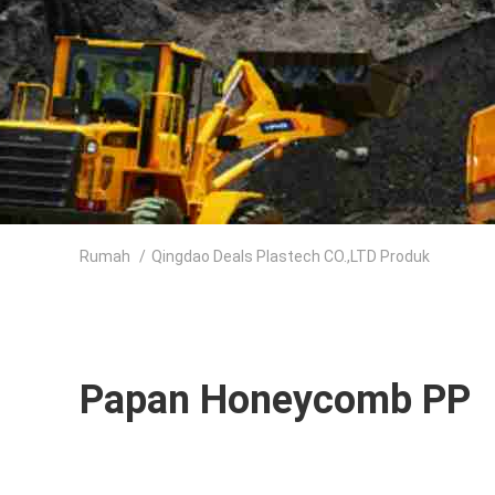
Rumah
/
Qingdao Deals Plastech CO.,LTD Produk
Papan Honeycomb PP