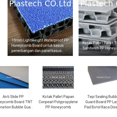
10mm Lightweight Waterproof PP
Kotak Paket Pallet
Honeycomb Board untuk kasus
Sandwich PP Honey
penerbangan dan panel kasus
jalan
Anti Slide PP
Kotak Pallet Papan
Tepi Sealing Bubb
eycomb Board TNT
Conpearl Polypropylene
Guard Board PP La
nation Bubble Guard
PP Honeycomb
Pad Botol Kaca Dis
3mm 4mm