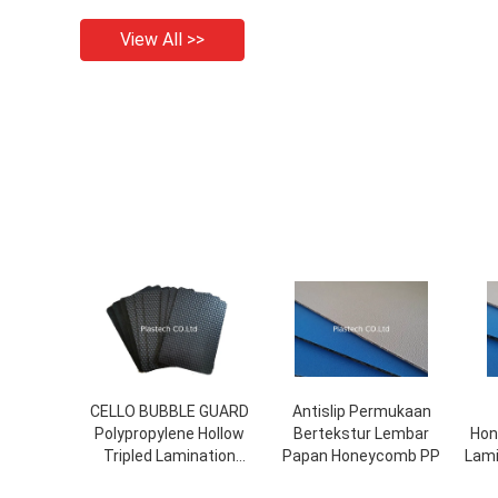
View All >>
CELLO BUBBLE GUARD
Antislip Permukaan
Polypropylene Hollow
Bertekstur Lembar
Hon
Tripled Lamination
Papan Honeycomb PP
Lami
Substate