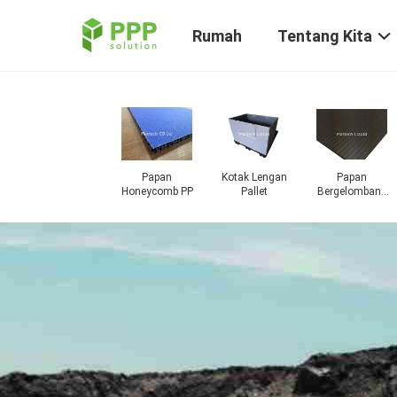
Rumah
Tentang Kita
ndung
Papan
Kotak Lengan
Papan
hon
Honeycomb PP
Pallet
Bergelomba
ombang
PP