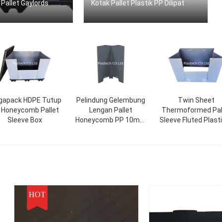
Pallet Gaylords
Kotak Pallet Plastik PP Dilipat
apack HDPE Tutup
Pelindung Gelembung
Twin Sheet
 Honeycomb Pallet
Lengan Pallet
Thermoformed Pal
Sleeve Box
Honeycomb PP 10mm
Sleeve Fluted Plast
11mm 12mm
Z Lipat
HOT