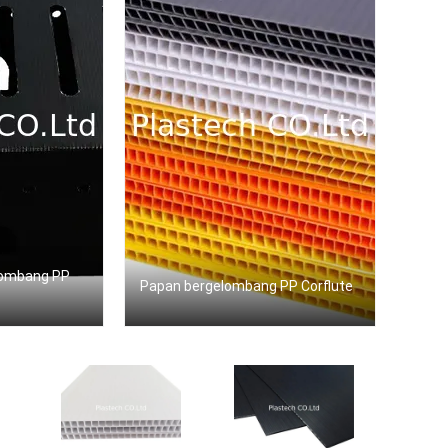
elombang PP
Papan bergelombang PP Corflute