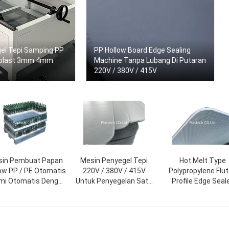
el Tepi Samping PP
PP Hollow Board Edge Sealing
roplast 3mm 4mm
Machine Tanpa Lubang Di Putaran
220V / 380V / 415V
sin Pembuat Papan
Mesin Penyegel Tepi
Hot Melt Type
ow PP / PE Otomatis
220V / 380V / 415V
Polypropylene Flu
mi Otomatis Dengan
Untuk Penyegelan Satu
Profile Edge Seal
istem Kontrol PLC
Sisi 3-6mm / 8-13mm