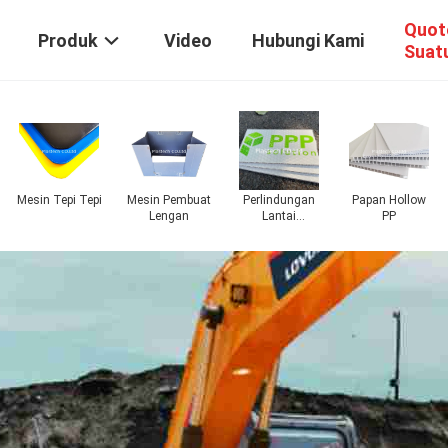
Quot
Produk
Video
Hubungi Kami
Suat
Mesin Tepi Tepi
Mesin Pembuat
Perlindungan
Papan Hollow
ng
Lengan
Lantai
PP
Sementara