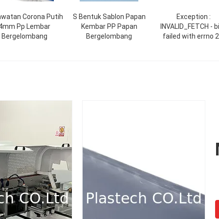
awatan Corona Putih
S Bentuk Sablon Papan
Exception :
4mm Pp Lembar
Kembar PP Papan
INVALID_FETCH - b
Bergelombang
Bergelombang
failed with errno 2
Invalid argumen
ip=150.238.62.22