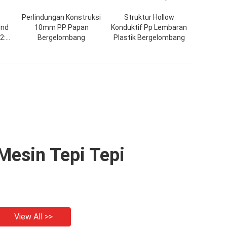
Perlindungan Konstruksi
Struktur Hollow
ind
10mm PP Papan
Konduktif Pp Lembaran
2:
Bergelombang
Plastik Bergelombang
t
9
Mesin Tepi Tepi
View All >>