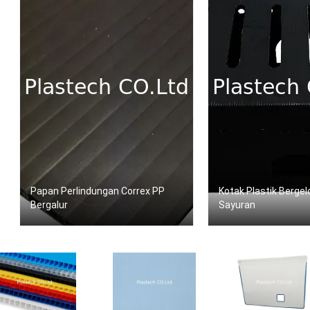
Papan Perlindungan Correx PP
Kotak Plastik Berg
Bergalur
Sayuran