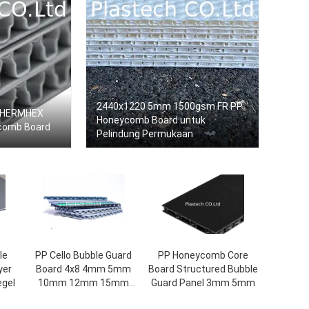
2440x1220 5mm 1500gsm FR PP
 THERMHEX
Honeycomb Board untuk
comb Board
Pelindung Permukaan
le
PP Cello Bubble Guard
PP Honeycomb Core
yer
Board 4x8 4mm 5mm
Board Structured Bubble
egel
10mm 12mm 15mm
Guard Panel 3mm 5mm
20mm