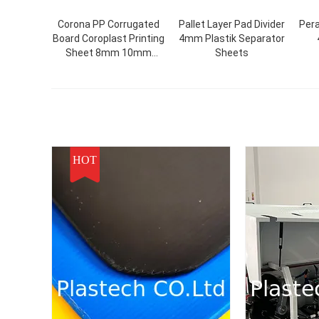
Corona PP Corrugated
Pallet Layer Pad Divider
Per
Board Coroplast Printing
4mm Plastik Separator
Sheet 8mm 10mm
Sheets
12mm
HOT