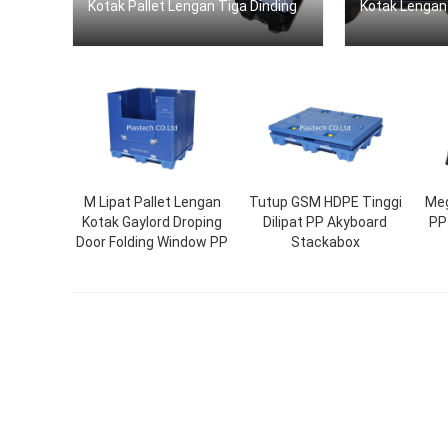
Kotak Pallet Lengan Tiga Dinding
Kotak Lengan 
M Lipat Pallet Lengan
Tutup GSM HDPE Tinggi
Meg
Kotak Gaylord Droping
Dilipat PP Akyboard
PP
Door Folding Window PP
Stackabox