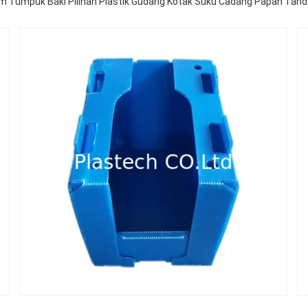
m Tumpuk Baki Pilihan Plastik Gudang Kotak Suku Cadang Papan Tanda