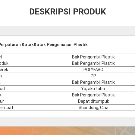
DESKRIPSI PRODUK
Perputaran KotakKotak Pengemasan Plastik
el
Bak Pengambil Plastik
oduk
Bak Pengambil Plastik
erek
POLYFAVO
n
PP
a
Bak Pengambil Plastik
ipat
Ya, aku tahu.
s
Bak Pengambil Plastik
ur
Dapat ditumpuk
 Tempat
Shandong, Cina