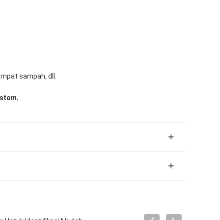
empat sampah, dll.
,
ustom