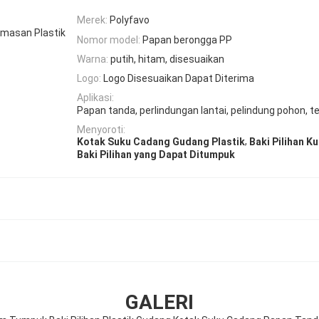
Merek:
Polyfavo
emasan Plastik
Nomor model:
Papan berongga PP
Warna:
putih, hitam, disesuaikan
Logo:
Logo Disesuaikan Dapat Diterima
Aplikasi:
Papan tanda, perlindungan lantai, pelindung pohon, t
Menyoroti:
,
Kotak Suku Cadang Gudang Plastik
Baki Pilihan K
Baki Pilihan yang Dapat Ditumpuk
GALERI