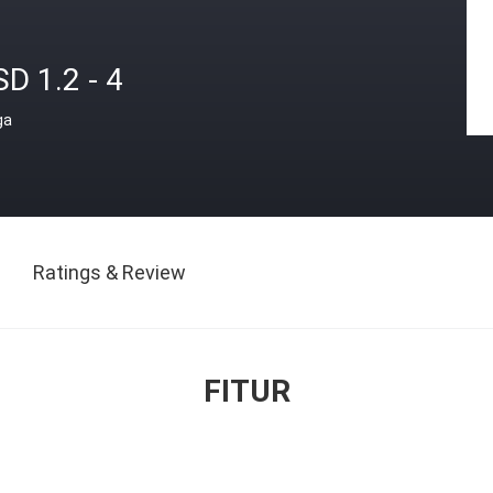
D 1.2 - 4
ga
Ratings & Review
FITUR