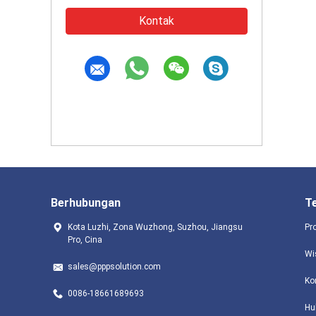
Kontak
Berhubungan
T
Kota Luzhi, Zona Wuzhong, Suzhou, Jiangsu
Pr
Pro, Cina
Wi
sales@pppsolution.com
Ko
0086-18661689693
Hu