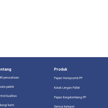
entang
Produk
ofil perusahaan
Papan Honeycomb PP
sata pabrik
Kotak Lengan Pallet
ntrol kualitas
Papan Bergelombang PP
bungi kami
Semua kategori