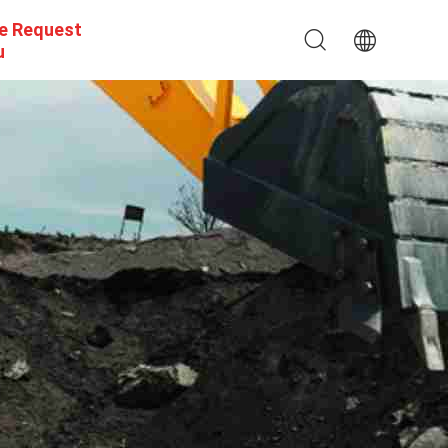
e Request
u