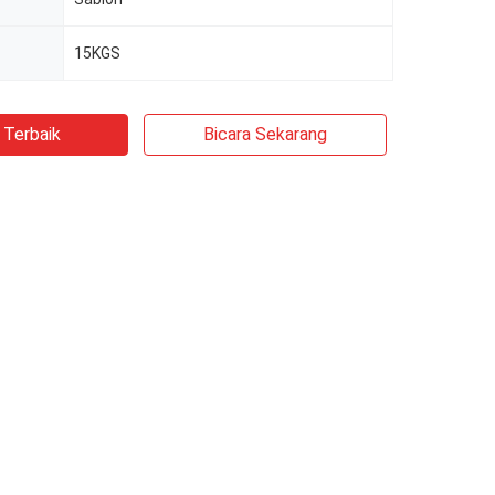
15KGS
 Terbaik
Bicara Sekarang