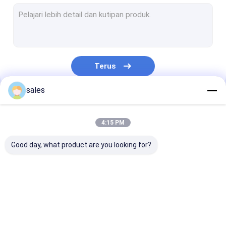
Perlindungan Lantai Sementara
Papan Hollow PP
Kotak Plastik Bergelombang
Terus
Pelindung Pohon Bergelombang
sales
Kategori Kami
4:15 PM
Good day, what product are you looking for?
Papan Honeycomb
Kotak Lengan Pallet
Papan Bergel
PP
PP