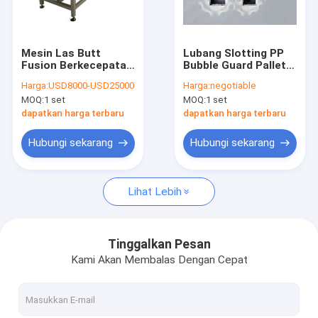
Tentang kami
Tur Pabrik
Mesin Las Butt
Lubang Slotting PP
Fusion Berkecepatan
Bubble Guard Pallet
Kontrol kualitas
Tinggi 8kw Untuk
Lengan Mesin
Harga:
USD8000-USD25000
Harga:
negotiable
Papan Plastik
MOQ:
1 set
MOQ:
1 set
Permintaan Penawaran
dapatkan harga terbaru
dapatkan harga terbaru
Hubungi sekarang
Hubungi sekarang
Papan Honeycomb PP
Lihat Lebih
Kotak Lengan Pallet
Papan Bergelombang PP
Tinggalkan Pesan
Kami Akan Membalas Dengan Cepat
Mesin Tepi Tepi
Mesin Pembuat Lengan