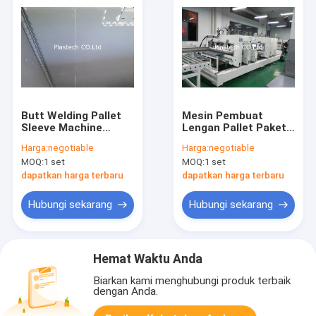
Butt Welding Pallet
Mesin Pembuat
Sleeve Machine
Lengan Pallet Paket
Docking PP Bubble
Lengan Honeycomb
Harga:
negotiable
Harga:
negotiable
Guard Board
PP 3/6 Creasing
MOQ:
1 set
MOQ:
1 set
Honeycomb
dapatkan harga terbaru
dapatkan harga terbaru
Hubungi sekarang
Hubungi sekarang
Hemat Waktu Anda
Biarkan kami menghubungi produk terbaik
dengan Anda.