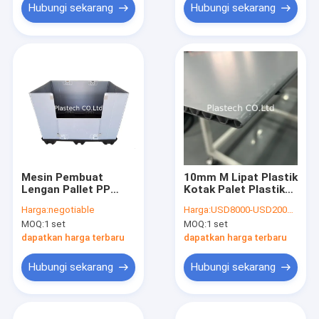
Hubungi sekarang
Hubungi sekarang
Mesin Pembuat
10mm M Lipat Plastik
Lengan Pallet PP
Kotak Palet Plastik
Bubble Guard
Gaylords Mesin
Harga:
negotiable
Harga:
USD8000-USD200000
Conpearl Board
Produksi Sleeve
MOQ:
1 set
MOQ:
1 set
Otomatis
dapatkan harga terbaru
dapatkan harga terbaru
Hubungi sekarang
Hubungi sekarang