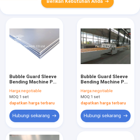
Berikan Kebutuhan Anda
Bubble Guard Sleeve
Bubble Guard Sleeve
Bending Machine PP
Bending Machine PP
Honeycomb Board
Honeycomb Board
Harga:
negotiable
Harga:
negotiable
Creasing
Creasing Corrugated
MOQ:
1 set
MOQ:
1 set
Sheet
dapatkan harga terbaru
dapatkan harga terbaru
Hubungi sekarang
Hubungi sekarang