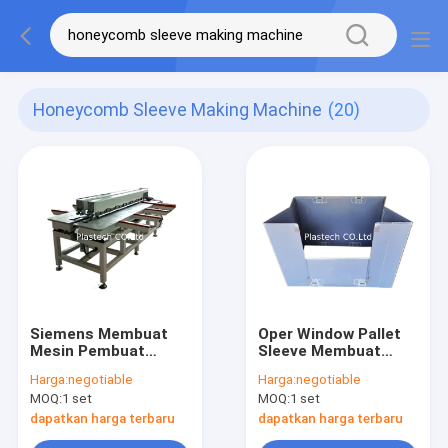
Honeycomb Sleeve Making Machine
(20)
Siemens Membuat
Oper Window Pallet
Mesin Pembuat
Sleeve Membuat
Paket Pallet PP
Mesin Pintu Jatuhkan
Harga:
negotiable
Harga:
negotiable
Lengan
Papan Conpearl
MOQ:
1 set
MOQ:
1 set
dapatkan harga terbaru
dapatkan harga terbaru