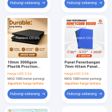
Hubungi sekarang
Hubungi sekarang
10mm 3000gsm
Panel Penerbangan
Plastik Proction
7mm Hitam Panel
Plastik Sheet Fly
Penerbangan Ringan
Harga:
USD 2-3.6
Harga:
USD 2-3.6
Case Hoenycomb
2800gsm Aksesori
MOQ:
1000 meter persegi
MOQ:
1000 meter persegi
Polypropylene Flight
Koper Penerbangan
Panel
Panel Sarang Lebah
dapatkan harga terbaru
dapatkan harga terbaru
PP
Hubungi sekarang
Hubungi sekarang