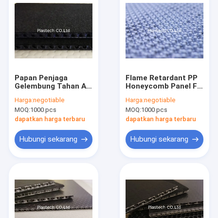
Papan Penjaga
Flame Retardant PP
Gelembung Tahan Api
Honeycomb Panel FR
Alveolar PP FR Non
Sandwich Board V0
Harga:
negotiable
Harga:
negotiable
Woven
V1 V2
MOQ:
1000 pcs
MOQ:
1000 pcs
dapatkan harga terbaru
dapatkan harga terbaru
Hubungi sekarang
Hubungi sekarang
Rumah
Produk
Video