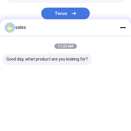
Terus
sales
Kategori Kami
11:23 AM
Good day, what product are you looking for?
Papan Honeycomb
Kotak Lengan Pallet
Papan Bergel
PP
PP
Rumah
Tentang
Hubungi
Desktop
kita
kami
Site
Sitemap
Privacy Policy