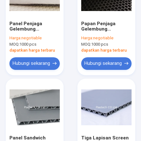
Tentang kami
Tur Pabrik
Panel Penjaga
Papan Penjaga
Gelembung
Gelembung
Kontrol kualitas
Polypropylene
Polypropylene PP
Harga:
negotiable
Harga:
negotiable
Merasa Laminasi
Non Woven Abu-abu
MOQ:
1000 pcs
MOQ:
1000 pcs
Kain Bukan Tenunan
Permintaan Penawaran
FR
dapatkan harga terbaru
dapatkan harga terbaru
Hubungi sekarang
Hubungi sekarang
Papan Honeycomb PP
Kotak Lengan Pallet
Papan Bergelombang PP
Mesin Tepi Tepi
Mesin Pembuat Lengan
Panel Sandwich
Tiga Lapisan Screen