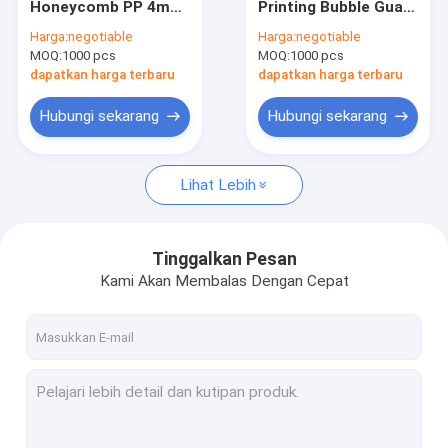
Honeycomb PP 4mm
Printing Bubble Guard
Perlindungan Lantai Sementara
5mm 10mm 12mm
Sheet
Harga:
negotiable
Harga:
negotiable
15mm 20mm 15mm
MOQ:
Papan Hollow PP
1000 pcs
MOQ:
1000 pcs
dapatkan harga terbaru
dapatkan harga terbaru
Kotak Plastik Bergelombang
Hubungi sekarang
Hubungi sekarang
Pelindung Pohon Bergelombang
Lihat Lebih
Tinggalkan Pesan
Kami Akan Membalas Dengan Cepat