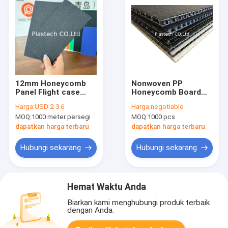
12mm Honeycomb
Nonwoven PP
Panel Flight case
Honeycomb Board
Aksesoris Flight case
Felt Fabric
Harga:
USD 2-3.6
Harga:
negotiable
Panel Plastik Sheet
Lamination 3mm
MOQ:
1000 meter persegi
MOQ:
1000 pcs
Fly case Hoenycomb
4mm 5mm 10mm
12mm
dapatkan harga terbaru
dapatkan harga terbaru
Hubungi sekarang
Hubungi sekarang
Hemat Waktu Anda
Biarkan kami menghubungi produk terbaik
dengan Anda.