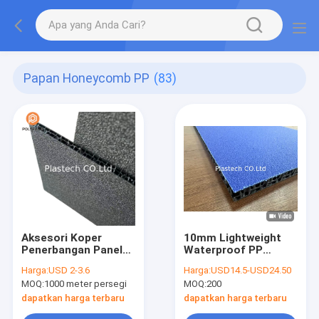
Papan Honeycomb PP
(83)
Aksesori Koper
10mm Lightweight
Penerbangan Panel
Waterproof PP
Sarang Lebah 10mm
Honeycomb Board
Harga:
USD 2-3.6
Harga:
USD14.5-USD24.50
3200gsm Ukuran
untuk kasus
MOQ:
1000 meter persegi
MOQ:
200
2300*1200mm Panel
penerbangan dan
Penerbangan Hitam
panel kasus jalan
dapatkan harga terbaru
dapatkan harga terbaru