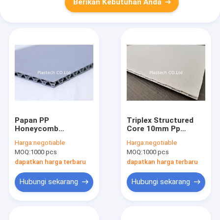
Berikan Kebutuhan Anda
Papan PP
Triplex Structured
Honeycomb
Core 10mm Pp
Komposit Laminasi
Honeycomb Sheet
Harga:
negotiable
Harga:
negotiable
Tiga Lapisan
MOQ:
1000 pcs
MOQ:
1000 pcs
dapatkan harga terbaru
dapatkan harga terbaru
Hubungi sekarang
Hubungi sekarang