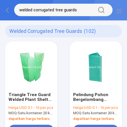
Welded Corrugated Tree Guards
(102)
Triangle Tree Guard
Pelindung Pohon
Welded Plant Shelter
Bergelombang
UV Resistance
Segitiga Permukaan
Harga:
USD 0.1 - 16 per pcs
Harga:
USD 0.1 - 16 per pcs
Halus
MOQ:
Satu kontainer 20 kaki
MOQ:
Satu kontainer 20 kaki
dapatkan harga terbaru
dapatkan harga terbaru