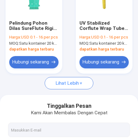
Tentang kami
Tur Pabrik
Pelindung Pohon
UV Stabilized
Dilas SureFlute Rigid
Corflute Wrap Tubex
Kontrol kualitas
Protector UV Stable
Pelindung Pohon
Harga:
USD 0.1 - 16 per pcs
Harga:
USD 0.1 - 16 per pcs
MOQ:
Satu kontainer 20 kaki
MOQ:
Satu kontainer 20 kaki
Permintaan Penawaran
dapatkan harga terbaru
dapatkan harga terbaru
Hubungi sekarang
Hubungi sekarang
Papan Honeycomb PP
Lihat Lebih
Kotak Lengan Pallet
Papan Bergelombang PP
Tinggalkan Pesan
Kami Akan Membalas Dengan Cepat
Mesin Tepi Tepi
Mesin Pembuat Lengan