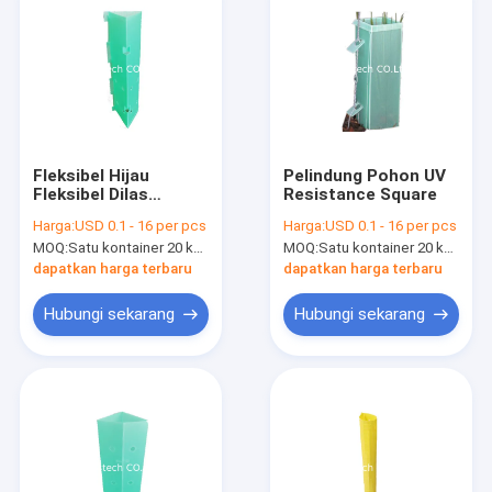
Fleksibel Hijau
Pelindung Pohon UV
Fleksibel Dilas
Resistance Square
Pelindung Pohon PP
Harga:
USD 0.1 - 16 per pcs
Harga:
USD 0.1 - 16 per pcs
Corflute
MOQ:
Satu kontainer 20 kaki
MOQ:
Satu kontainer 20 kaki
dapatkan harga terbaru
dapatkan harga terbaru
Hubungi sekarang
Hubungi sekarang
Rumah
Produk
Video