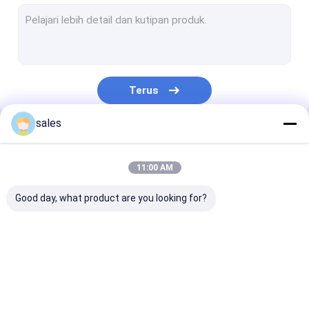
Perlindungan Lantai Sementara
Papan Hollow PP
Kotak Plastik Bergelombang
Terus
Pelindung Pohon Bergelombang
sales
Kategori Kami
11:00 AM
Good day, what product are you looking for?
Papan Honeycomb
Kotak Lengan Pallet
Papan Bergel
PP
PP