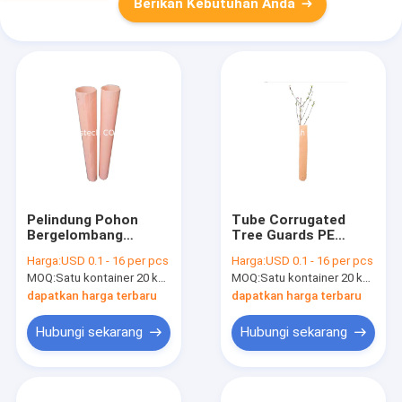
Berikan Kebutuhan Anda
Pelindung Pohon
Tube Corrugated
Bergelombang
Tree Guards PE
Polypropylene
Round Self lock Plant
Harga:
USD 0.1 - 16 per pcs
Harga:
USD 0.1 - 16 per pcs
Square Bergalur
Shelter UV Stable
MOQ:
Satu kontainer 20 kaki
MOQ:
Satu kontainer 20 kaki
dapatkan harga terbaru
dapatkan harga terbaru
Hubungi sekarang
Hubungi sekarang