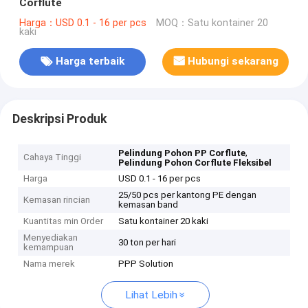
Corflute
Harga：USD 0.1 - 16 per pcs
MOQ：Satu kontainer 20
kaki
Harga terbaik
Hubungi sekarang
Deskripsi Produk
,
Pelindung Pohon PP Corflute
Cahaya Tinggi
Pelindung Pohon Corflute Fleksibel
Harga
USD 0.1 - 16 per pcs
25/50 pcs per kantong PE dengan
Kemasan rincian
kemasan band
Kuantitas min Order
Satu kontainer 20 kaki
Menyediakan
30 ton per hari
kemampuan
Nama merek
PPP Solution
Lihat Lebih