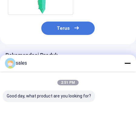
Corflute
Terus
Rekomendasi Produk
sales
2:51 PM
Good day, what product are you looking for?
Penguncian Pohon
Pelindung Pohon
Pelindung Poh
Berombak Tabir
Bergelombang UV
Resistance Sq
Surya Stabil
yang Stabil
Harga terbaik
Harga terbaik
Harga terb