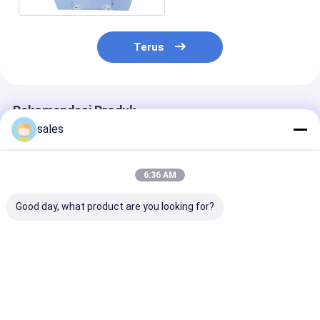
Terus
Rekomendasi Produk
sales
6:36 AM
Good day, what product are you looking for?
1200x1000x1000
Kothak penyimpanan
Kotak Palet L
Kotak Gaylord
HDPE tahan lama
Plastik Lipat B
Plastik Lipat untuk
Kotak kemasan
Untuk Penyim
Kontainer Lengan
khusus plastik
dan Pengemas
Otomotif
yang Disesuai
Harga terbaik
Harga terbaik
Harga terb