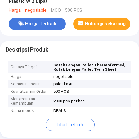
Plastic W Z Lipat
Harga：negotiable
MOQ：500 PCS
Harga terbaik
Hubungi sekarang
Deskripsi Produk
,
Kotak Lengan Pallet Thermoformed
Cahaya Tinggi
Kotak Lengan Pallet Twin Sheet
Harga
negotiable
Kemasan rincian
palet kayu
Kuantitas min Order
500 PCS
Menyediakan
2000 pcs per hari
kemampuan
Nama merek
DEALS
Lihat Lebih