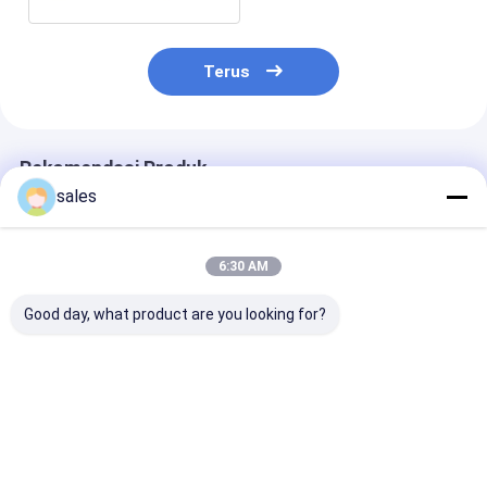
Terus
Rekomendasi Produk
sales
6:30 AM
Good day, what product are you looking for?
10mm Lightweight
Dewan Penjaga
Papan Honey
Waterproof PP
Gelembung PP Non
PP Seluler
Honeycomb Board
Woven
untuk kasus
penerbangan dan
Harga terbaik
Harga terbaik
Harga terb
panel kasus jalan