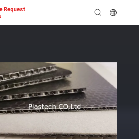
e Request
u