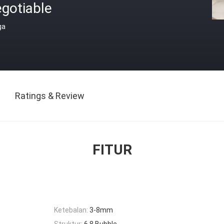
gotiable
ga
Ratings & Review
FITUR
Ketebalan:
3-8mm
Struktur:
6 8 Bubble