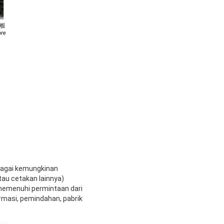
rbagai kemungkinan
tau cetakan lainnya)
 memenuhi permintaan dari
armasi, pemindahan, pabrik