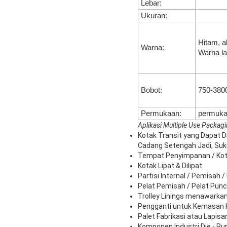
Lebar:
Ukuran:
Hitam, ab
Warna:
Warna la
Bobot:
750-380
Permukaan:
permuka
Aplikasi Multiple Use Packag
Kotak Transit yang Dapat 
Cadang Setengah Jadi, Suk
Tempat Penyimpanan / Kota
Kotak Lipat & Dilipat
Partisi Internal / Pemisah 
Pelat Pemisah / Pelat Pu
Trolley Linings menawarka
Pengganti untuk Kemasan K
Palet Fabrikasi atau Lapis
Komponen Industri Die - P