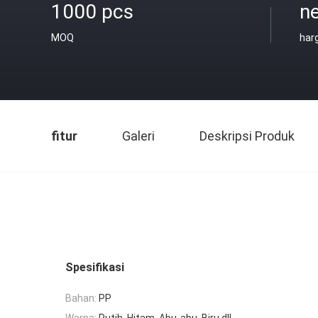
1000 pcs
ne
MOQ
har
fitur
Galeri
Deskripsi Produk
Spesifikasi
Bahan:
PP
Warna:
Putih, Hitam, Abu-abu, Biru dll