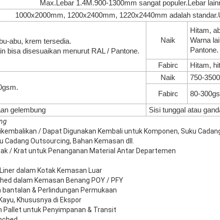
Max.Lebar 1.4M.900-1300mm sangat populer.Lebar lainn
1000x2000mm, 1200x2400mm, 1220x2440mm adalah standar.Uku
Hitam, ab
Naik
Warna la
u-abu, krem ​​tersedia.
Pantone.
in bisa disesuaikan menurut RAL / Pantone.
Fabirc
Hitam, h
Naik
750-350
0gsm.
Fabirc
80-300g
an gelembung
Sisi tunggal atau gand
ing
Dikembalikan / Dapat Digunakan Kembali untuk Komponen, Suku Cadang
u Cadang Outsourcing, Bahan Kemasan dll.
k / Krat untuk Penanganan Material Antar Departemen
/ Liner dalam Kotak Kemasan Luar
nched dalam Kemasan Benang POY / PFY
n bantalan & Perlindungan Permukaan
ayu, Khususnya di Ekspor
an Pallet untuk Penyimpanan & Transit
unched