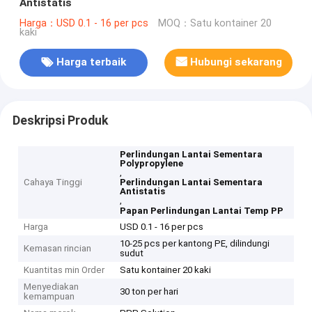
Antistatis
Harga：USD 0.1 - 16 per pcs
MOQ：Satu kontainer 20
kaki
Harga terbaik
Hubungi sekarang
Deskripsi Produk
Perlindungan Lantai Sementara
Polypropylene
,
Cahaya Tinggi
Perlindungan Lantai Sementara
Antistatis
,
Papan Perlindungan Lantai Temp PP
Harga
USD 0.1 - 16 per pcs
10-25 pcs per kantong PE, dilindungi
Kemasan rincian
sudut
Kuantitas min Order
Satu kontainer 20 kaki
Menyediakan
30 ton per hari
kemampuan