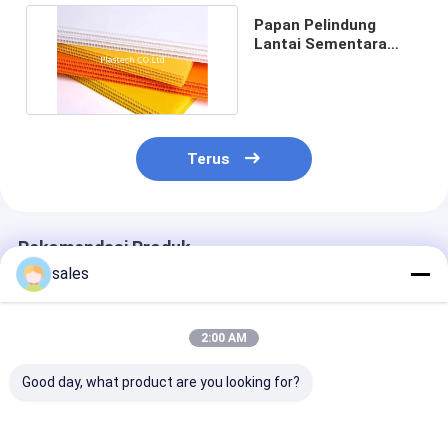
Papan Pelindung
Lantai Sementara
Polypropylene
Antistatis
Terus
Rekomendasi Produk
sales
2:00 AM
Good day, what product are you looking for?
Tahan Air
3mm 5mm Fire
Perlindungan 