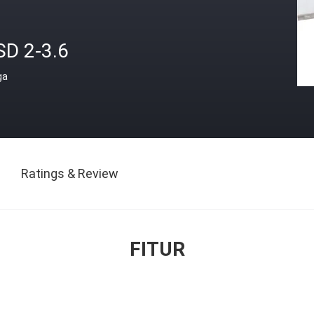
SD 2-3.6
ga
Ratings & Review
FITUR