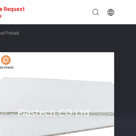
e Request
u
l Pribadi