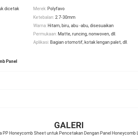
k dicetak
Merek:
Polyfavo
Ketebalan:
2.7-30mm
Warna:
Hitam, biru, abu -abu, disesuaikan
Permukaan:
Matte, runcing, nonwoven, dll.
Aplikasi:
Bagian otomotif, kotak lengan palet, dll.
mb Panel
GALERI
 PP Honeycomb Sheet untuk Pencetakan Dengan Panel Honeycomb La