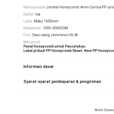
Nama produk:
Lembar Honeycomb 4mm Corona PP untu
Bahan:
hal
Lebar:
Maks 1600mm
Kepadatan:
1000-2000GSM
Fitur:
Daur ulang, resistensi UV, dll.
Menyoroti:
,
Panel Honeycomb untuk Pencetakan
,
Label pribadi PP Honeycomb Sheet
4mm PP Honeyco
Informasi dasar
Syarat-syarat pembayaran & pengiriman
4mm Corona