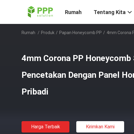
Rumah
Tentang Kita
Rumah
/
Produk
/
Papan Honeycomb PP
/
4mm Corona P
4mm Corona PP Honeycomb S
Pencetakan Dengan Panel Ho
Pribadi
Harga Terbaik
Kirimkan Kami