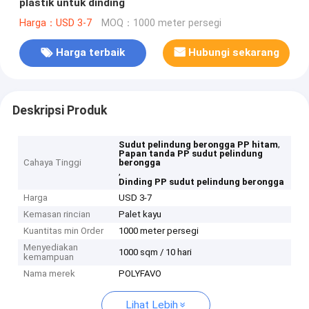
plastik untuk dinding
Harga：USD 3-7
MOQ：1000 meter persegi
Harga terbaik
Hubungi sekarang
Deskripsi Produk
,
Sudut pelindung berongga PP hitam
Papan tanda PP sudut pelindung
Cahaya Tinggi
berongga
,
Dinding PP sudut pelindung berongga
Harga
USD 3-7
Kemasan rincian
Palet kayu
Kuantitas min Order
1000 meter persegi
Menyediakan
1000 sqm / 10 hari
kemampuan
Nama merek
POLYFAVO
Lihat Lebih