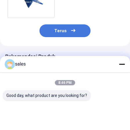
plastik untuk dinding
Terus
Rekomendasi Produk
sales
8:46 PM
Good day, what product are you looking for?
Lembar pelindung
Kotak Putar Ukuran
Kotak Plastik 
lantai plastik
Kustom Tumpuk Baki
PP yang Dapat
bergelombang PP
Pilihan Plastik
Ditumpuk, Ta
Gudang Kotak Suku
Lama, Ramah