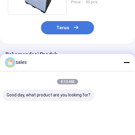
Price： 50 pcs
Mobil
Terus
Rekomendasi Produk
sales
9:13 AM
Good day, what product are you looking for?
1200x1000x1000
Kothak penyimpanan
Kotak Palet L
Kotak Gaylord
HDPE tahan lama
Plastik Lipat B
Plastik Lipat untuk
Kotak kemasan
Untuk Penyim
Kontainer Lengan
khusus plastik
dan Pengemas
Otomotif
yang Disesuai
Harga terbaik
Harga terbaik
Harga terb