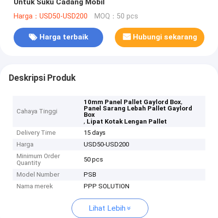
Untuk Suku Cadang Mobil
Harga：USD50-USD200
MOQ：50 pcs
Harga terbaik
Hubungi sekarang
Deskripsi Produk
,
10mm Panel Pallet Gaylord Box
Panel Sarang Lebah Pallet Gaylord
Cahaya Tinggi
Box
,
Lipat Kotak Lengan Pallet
Delivery Time
15 days
Harga
USD50-USD200
Minimum Order
50 pcs
Quantity
Model Number
PSB
Nama merek
PPP SOLUTION
Lihat Lebih